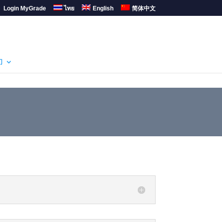
Login MyGrade
ไทย
English
简体中文
们