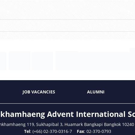
JOB VACANCIES
ALUMNI
hamhaeng Advent International S
mkhamhaeng 119, Sukhapibal 3, Huamark Bangkapi Bangkok 10240
Tel
: (+66) 02-370-0316-7
Fax
: 02-370-0793