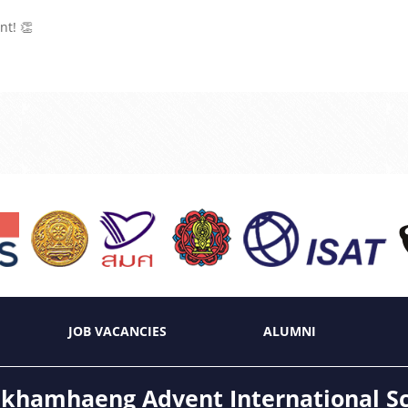
nt! 👏
JOB VACANCIES
ALUMNI
hamhaeng Advent International S