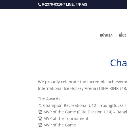
0-2370-0316-7 LINE: @RAIS
หน้าแรก
เกี่ยว
Cha
​We proudly celebrate the incredible achiev
International Ice Hockey Arena (TIIHA RINK @R
The Awards:
🥇 Champion Recreational U12 – YoungDucks 
🏆 MVP of the Game (Elite Division U14) – Ban
🏆 MVP of the Tournament
🏆 MVP of the Game