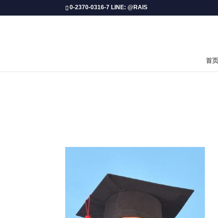
0-2370-0316-7 LINE: @RAIS
首
GRAD