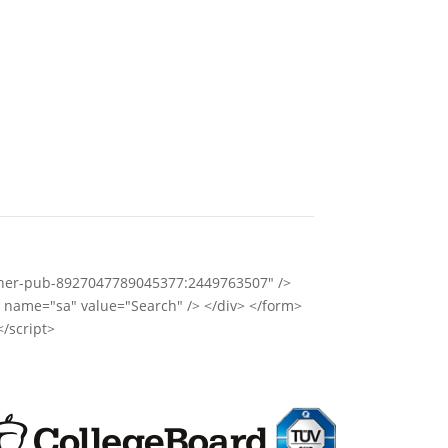
rtner-pub-8927047789045377:2449763507" />
" name="sa" value="Search" /> </div> </form>
/script>