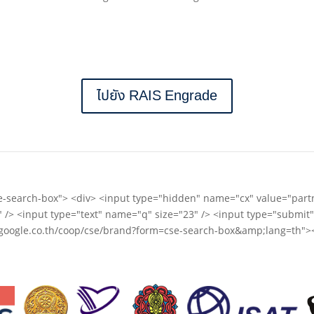
ไปยัง RAIS Engrade
cse-search-box"> <div> <input type="hidden" name="cx" value="pa
 /> <input type="text" name="q" size="23" /> <input type="submit
ww.google.co.th/coop/cse/brand?form=cse-search-box&amp;lang=th"><