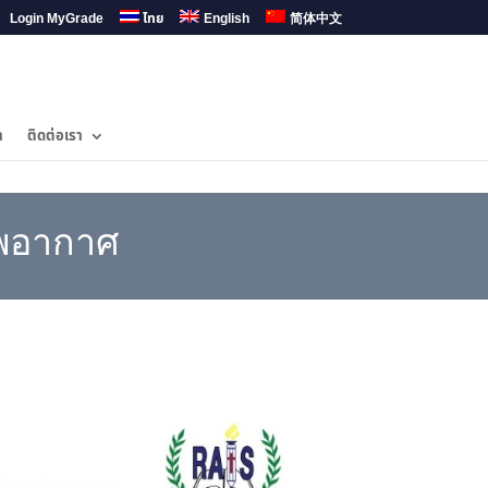
Login MyGrade
ไทย
English
简体中文
ำ
ติดต่อเรา
าพอากาศ