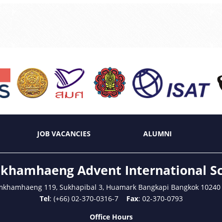
JOB VACANCIES
ALUMNI
hamhaeng Advent International S
mkhamhaeng 119, Sukhapibal 3, Huamark Bangkapi Bangkok 10240
Tel
: (+66) 02-370-0316-7
Fax
: 02-370-0793
Office Hours