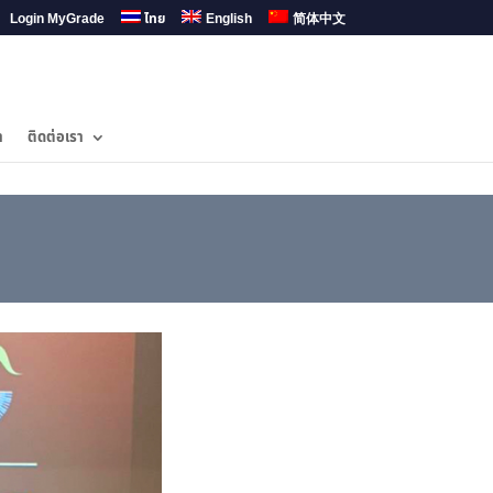
Login MyGrade
ไทย
English
简体中文
ำ
ติดต่อเรา