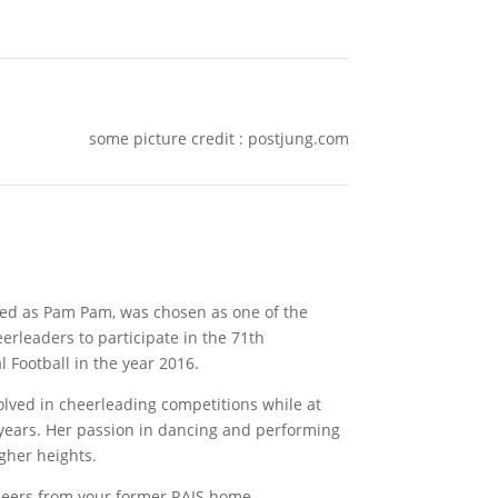
some picture credit : postjung.com
lled as Pam Pam, was chosen as one of the
erleaders to participate in the 71th
Football in the year 2016.
ved in cheerleading competitions while at
years. Her passion in dancing and performing
igher heights.
eers from your former RAIS home.