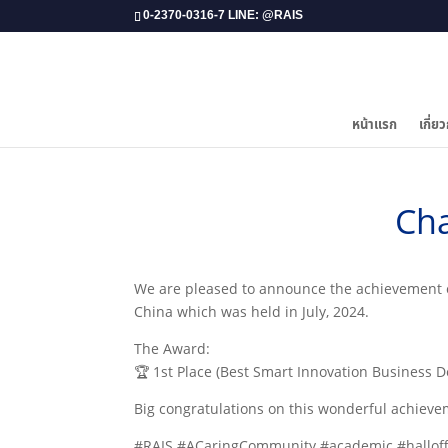
0-2370-0316-7 LINE: @RAIS
หน้าแรก
เกี่ยว
Ch
We are pleased to announce the achievement o
China which was held in July, 2024.
The Award:
🏆 1st Place (Best Smart Innovation Business D
Big congratulations on this wonderful achieve
#RAIS #ACaringCommunity #academic #halloff