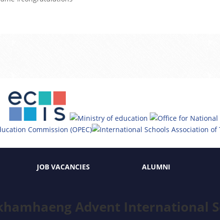
JOB VACANCIES
ALUMNI
hamhaeng Advent International S