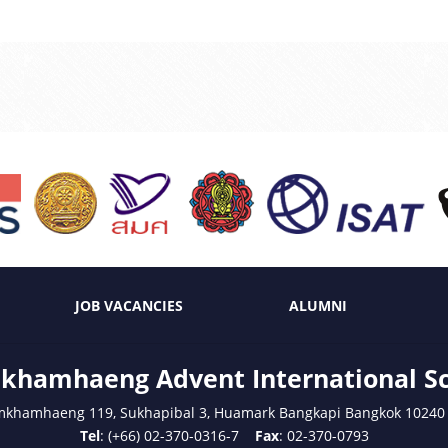
JOB VACANCIES
ALUMNI
hamhaeng Advent International S
mkhamhaeng 119, Sukhapibal 3, Huamark Bangkapi Bangkok 10240
Tel
: (+66) 02-370-0316-7
Fax
: 02-370-0793