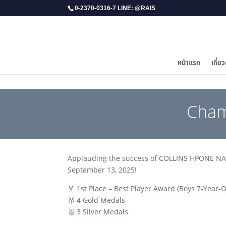
0-2370-0316-7 LINE: @RAIS
หน้าแรก
เกี่ยว
​Cha
Applauding the success of COLLINS HPONE NAY 
September 13, 2025!
🏅 1st Place – Best Player Award (Boys 7-Year-
🥇 4 Gold Medals
🥈 3 Silver Medals