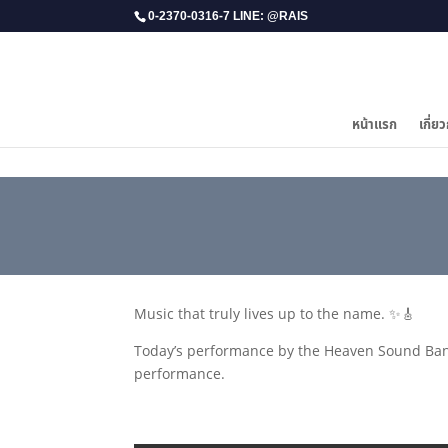
0-2370-0316-7 LINE: @RAIS
หน้าแรก
เกี่ยว
​Music that truly lives up to the name. ✨🎸
Today’s performance by the Heaven Sound Band 
performance.