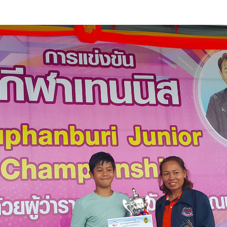
ุรี จูเนียร์แชมป์เปี้ยนชิพ ณ สนามกีฬาแห่งที่ 2 โรงเรียนกีฬาจังหวัดสุพร