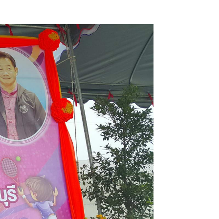
รณบุรี