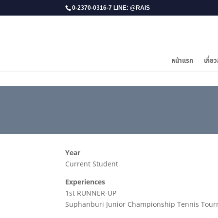
0-2370-0316-7 LINE: @RAIS
หน้าแรก
เกี่ยว
Year
Current Student
Experiences
1st RUNNER-UP
Suphanburi Junior Championship Tennis Tou