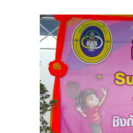
ได้รับรางวัลรองชนะเลิศการแข่งขันกีฬาเทนนิสสุพรรณบ