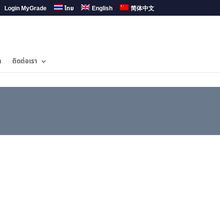
Login MyGrade
ไทย
English
简体中文
ำ
ติดต่อเรา