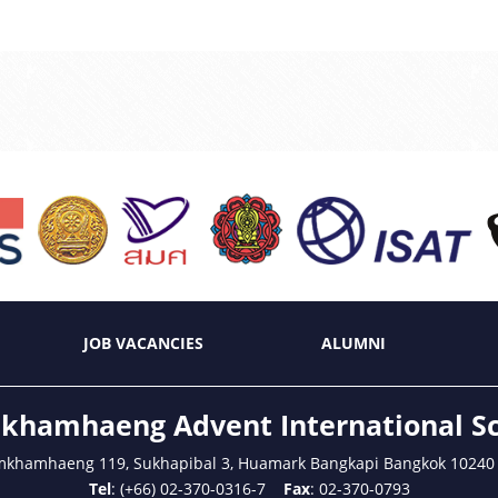
JOB VACANCIES
ALUMNI
hamhaeng Advent International S
mkhamhaeng 119, Sukhapibal 3, Huamark Bangkapi Bangkok 10240
Tel
: (+66) 02-370-0316-7
Fax
: 02-370-0793