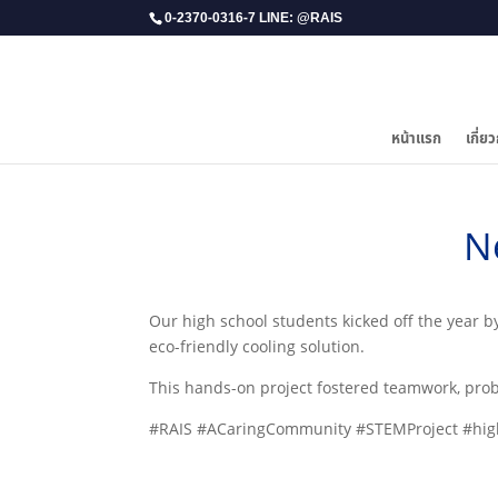
0-2370-0316-7 LINE: @RAIS
หน้าแรก
เกี่ยว
N
Our high school students kicked off the year b
eco-friendly cooling solution.
This hands-on project fostered teamwork, prob
#RAIS #ACaringCommunity #STEMProject #hig