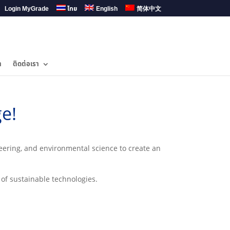
Login MyGrade
ไทย
English
简体中文
ำ
ติดต่อเรา
e!
neering, and environmental science to create an
of sustainable technologies.